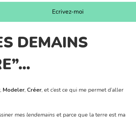
Ecrivez-moi
ES DEMAINS
RE”…
r
,
Modeler
,
Créer
, et c’est ce qui me permet d’aller
ssiner mes
lendemains
et parce que la terre est ma