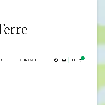
DE : CKDO10
X
Terre
0
EUF ?
CONTACT