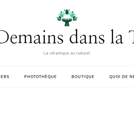
% sur la boutique (hors atelier) dès 60€ d'achat - CO
Demains dans la 
La céramique au naturel
IERS
PHOTOTHÈQUE
BOUTIQUE
QUOI DE N