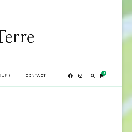
DE : CKDO10
X
Terre
0
EUF ?
CONTACT