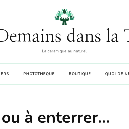
% sur la boutique (hors atelier) dès 60€ d'achat - CO
Demains dans la 
La céramique au naturel
IERS
PHOTOTHÈQUE
BOUTIQUE
QUOI DE N
 ou à enterrer…