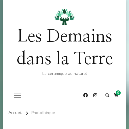
OFFRE : 10% sur la boutique (hors atelier) dès 60€
X
d'achat - CODE : CKDO10
Les Demains
dans la Terre
La céramique au naturel
0
Accueil
Photothèque