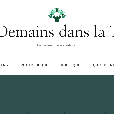
% sur la boutique (hors atelier) dès 60€ d'achat - CO
Demains dans la 
La céramique au naturel
IERS
PHOTOTHÈQUE
BOUTIQUE
QUOI DE N