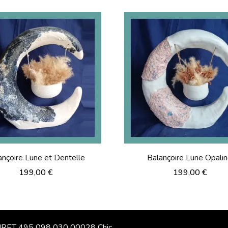
ançoire Lune et Dentelle
Balançoire Lune Opali
199,00
€
199,00
€
 SIRET 495 098 030 00028 Chic