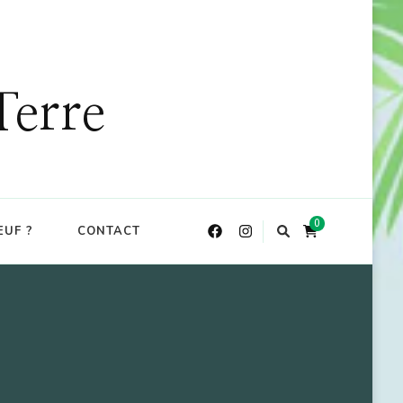
DE : CKDO10
X
Terre
0
EUF ?
CONTACT