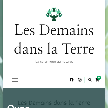
OFFRE : 10% sur la boutique (hors atelier) dès 60€
X
d'achat - CODE : CKDO10
Les Demains
dans la Terre
La céramique au naturel
0