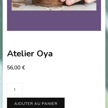
Atelier Oya
56,00
€
quantité
de
Atelier
AJOUTER AU PANIER