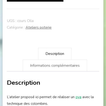
Oya
UGS :
cours Olla
Catégorie :
Ateliers poterie
Description
Informations complémentaires
Description
L’atelier proposé ici permet de réaliser un
oya
avec la
technique des colombins.