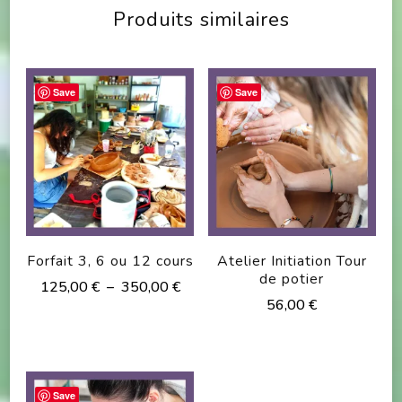
Produits similaires
Save
Save
Forfait 3, 6 ou 12 cours
Atelier Initiation Tour
de potier
Plage
125,00
€
–
350,00
€
56,00
€
de
Ce
prix :
produit
125,00 €
à
a
350,00 €
Save
plusieurs