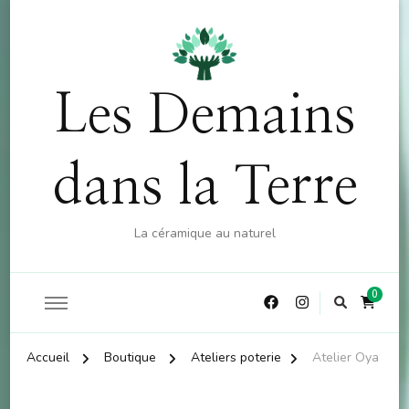
OFFRE : 10% sur la boutique (hors atelier) dès 60€
X
d'achat - CODE : CKDO10
Les Demains
dans la Terre
La céramique au naturel
0
Accueil
Boutique
Ateliers poterie
Atelier Oya