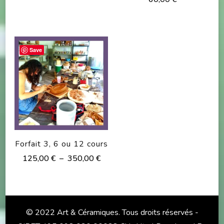
Save
Forfait 3, 6 ou 12 cours
Plage
125,00
€
–
350,00
€
de
Ce
prix :
produit
125,00 €
à
a
© 2022 Art & Céramiques. Tous droits réservés -
350,00 €
plusieurs