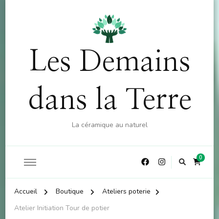
OFFRE : 10% sur la boutique (hors atelier) dès 60€
X
d'achat - CODE : CKDO10
Les Demains
dans la Terre
La céramique au naturel
0
Accueil
Boutique
Ateliers poterie
Atelier Initiation Tour de potier