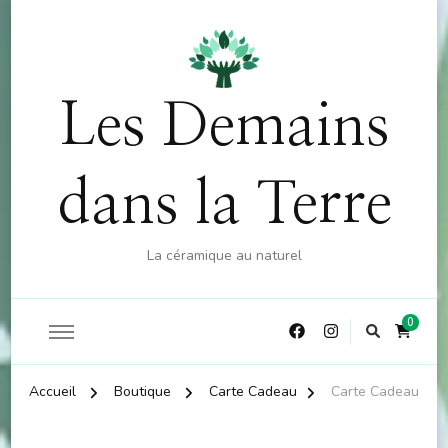
OFFRE : 10% sur la boutique (hors atelier) dès 60€
X
d'achat - CODE : CKDO10
Les Demains
dans la Terre
La céramique au naturel
0
Accueil
Boutique
Carte Cadeau
Carte Cadeau