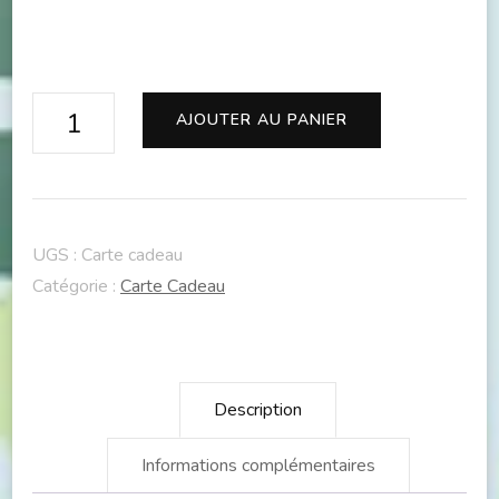
quantité
AJOUTER AU PANIER
de
Carte
Cadeau
UGS :
Carte cadeau
Catégorie :
Carte Cadeau
Description
Informations complémentaires