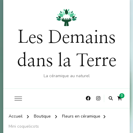
OFFRE : 10% sur la boutique (hors atelier) dès 60€
X
d'achat - CODE : CKDO10
Les Demains
dans la Terre
La céramique au naturel
0
Accueil
Boutique
Fleurs en céramique
Mini coquelicots