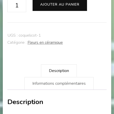
quantité
AJOUTER AU PANIER
de
Mini
coquelicots
UGS :
coquelicot-1
Catégorie :
Fleurs en céramique
Description
Informations complémentaires
Description