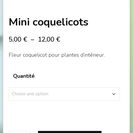
Mini coquelicots
Plage
5,00
€
–
12,00
€
de
Fleur coquelicot pour plantes d’intérieur.
prix :
5,00 €
Quantité
à
12,00 €