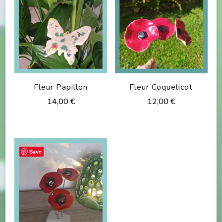
Fleur Papillon
Fleur Coquelicot
14,00
€
12,00
€
Ce
produit
a
Save
plusieurs
variations.
Les
options