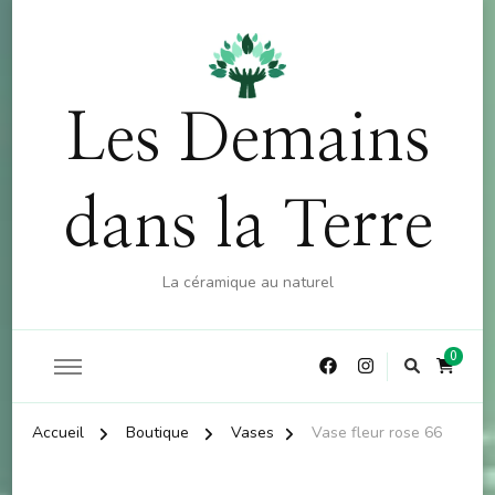
OFFRE : 10% sur la boutique (hors atelier) dès 60€
X
d'achat - CODE : CKDO10
Les Demains
dans la Terre
La céramique au naturel
0
Accueil
Boutique
Vases
Vase fleur rose 66