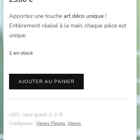
Apportez une touche
art déco unique
!
Entièrement réalisé à la main, chaque pièce est
unique.
1 en stock
quantité
AJOUTER AU PANIER
de
Vase
fleur
UGS :
vase gravé-1-2-8
rose
Catégories :
Vases Fleuris
,
Vases
66