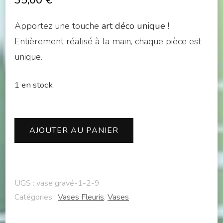
35,00
€
Apportez une touche
art déco unique
!
Entièrement réalisé à la main, chaque pièce est
unique.
1 en stock
quantité
AJOUTER AU PANIER
de
Vase
fleur
UGS :
vase gravé-1-2-9
turquoise
Catégories :
Vases Fleuris
,
Vases
70