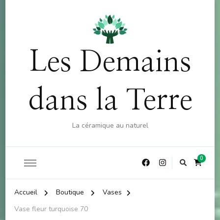
OFFRE : 10% sur la boutique (hors atelier) dès 60€
X
d'achat - CODE : CKDO10
Les Demains
dans la Terre
La céramique au naturel
0
Accueil
Boutique
Vases
Vase fleur turquoise 70