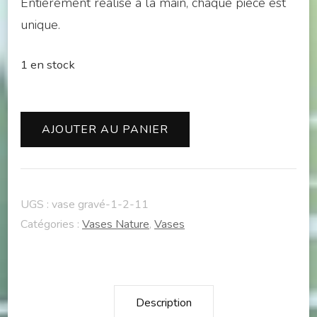
Entièrement réalisé à la main, chaque pièce est
unique.
1 en stock
quantité
AJOUTER AU PANIER
de
Vase
Gravé
UGS :
vase gravé-1-2-11
13
Catégories :
Vases Nature
,
Vases
Description