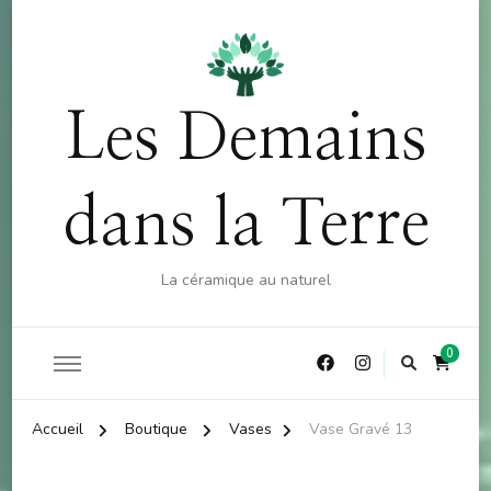
OFFRE : 10% sur la boutique (hors atelier) dès 60€
X
d'achat - CODE : CKDO10
Les Demains
dans la Terre
La céramique au naturel
0
Accueil
Boutique
Vases
Vase Gravé 13