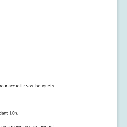
pour accueillir vos bouquets.
ndant 10h.
re vos mains un vase unique !