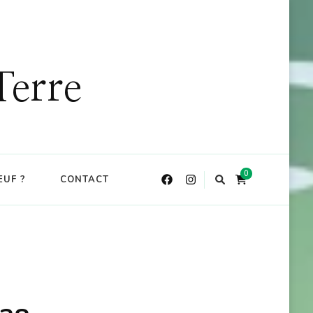
DE : CKDO10
X
Terre
0
EUF ?
CONTACT