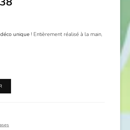
 38
 déco unique
! Entièrement réalisé à la main,
R
ases