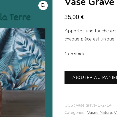
Vase Gravé
35,00
€
Apportez une touche
art
chaque pièce est unique.
1 en stock
quantité
AJOUTER AU PANIE
de
Vase
Gravé
UGS :
vase gravé-1-2-14
38
Catégories :
Vases Nature
,
V