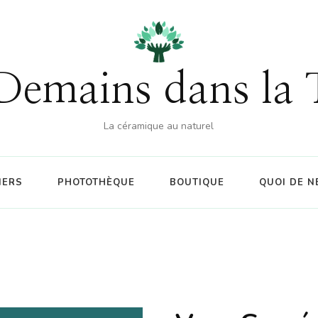
% sur la boutique (hors atelier) dès 60€ d'achat - CO
Demains dans la 
La céramique au naturel
IERS
PHOTOTHÈQUE
BOUTIQUE
QUOI DE N