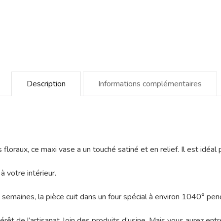
Description
Informations complémentaires
oraux, ce maxi vase a un touché satiné et en relief. Il est idéal 
 votre intérieur.
 semaines, la pièce cuit dans un four spécial à environ 1040° pe
érêt de l’artisanat, loin des produits d’usine. Mais vous aurez ent