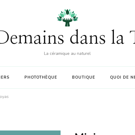
% sur la boutique (hors atelier) dès 60€ d'achat - CO
Demains dans la 
La céramique au naturel
IERS
PHOTOTHÈQUE
BOUTIQUE
QUOI DE N
 oyas