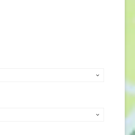
lage
e
rix :
2,00 €
4,00 €