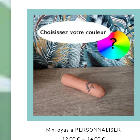
Mini oyas à PERSONNALISER
Plage
12,00
€
–
14,00
€