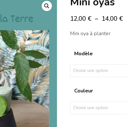
Mini oyas
P
12,00
€
–
14,00
€
d
Mini oya à planter
p
1
Modèle
à
1
Couleur