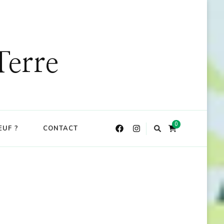
DE : CKDO10
X
Terre
0
EUF ?
CONTACT