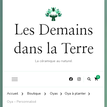
OFFRE : 10% sur la boutique (hors atelier) dès 60€
X
d'achat - CODE : CKDO10
Les Demains
dans la Terre
La céramique au naturel
0
Accueil
Boutique
Oyas
Oya à planter
Oya – Personnalisé