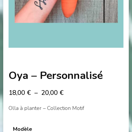
Oya – Personnalisé
Plage
18,00
€
–
20,00
€
de
Olla à planter – Collection Motif
prix :
18,00 €
Modèle
à