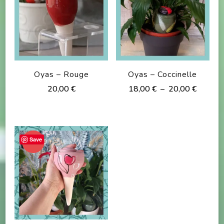
Oyas – Rouge
Oyas – Coccinelle
Plage
20,00
€
18,00
€
–
20,00
€
de
Ce
prix :
produit
18,00 
à
a
Save
PROMO !
20,00 
plusieurs
variations.
Les
options
peuvent