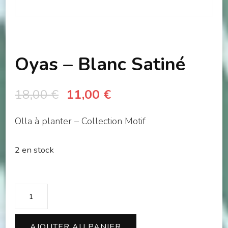
Oyas – Blanc Satiné
Le
Le
18,00
€
11,00
€
prix
prix
Olla à planter – Collection Motif
initial
actuel
était :
est :
2 en stock
18,00 €.
11,00 €.
quantité
de
Oyas
AJOUTER AU PANIER