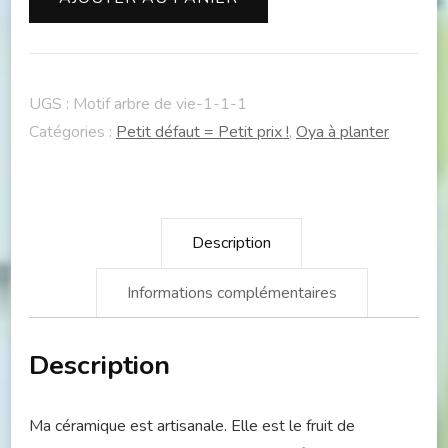
-
Blanc
Satiné
UGS :
Motif arbre de vie-1-1-1
Catégories :
Petit défaut = Petit prix !
,
Oya à planter
Description
Informations complémentaires
Description
Ma céramique est artisanale. Elle est le fruit de