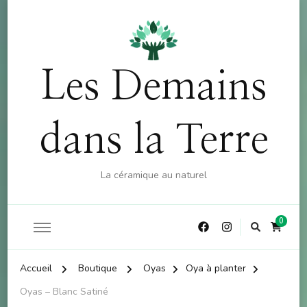
OFFRE : 10% sur la boutique (hors atelier) dès 60€
X
d'achat - CODE : CKDO10
Les Demains
dans la Terre
La céramique au naturel
0
Accueil
Boutique
Oyas
Oya à planter
Oyas – Blanc Satiné