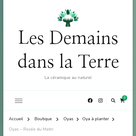
OFFRE : 10% sur la boutique (hors atelier) dès 60€
X
d'achat - CODE : CKDO10
Les Demains
dans la Terre
La céramique au naturel
0
Accueil
Boutique
Oyas
Oya à planter
Oyas – Rosée du Matin