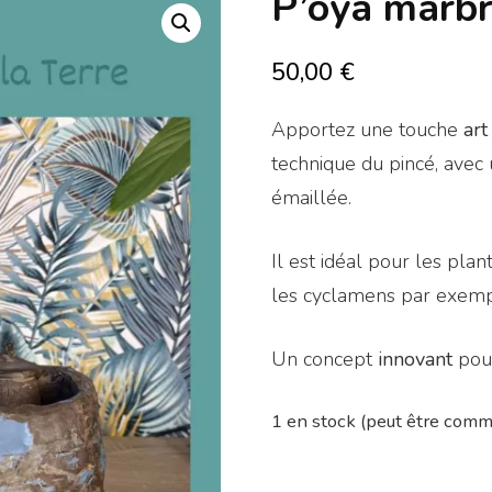
P’oya marbr
50,00
€
Apportez une touche
art
technique du pincé, avec 
émaillée.
Il est idéal pour les pla
les cyclamens par exemp
Un concept
innovant
pou
1 en stock (peut être com