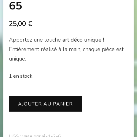
65
25,00
€
Apportez une touche
art déco unique
!
Entièrement réalisé à la main, chaque pièce est
unique.
1 en stock
quantité
AJOUTER AU PANIER
de
Vase
fleur
UGS :
vase gravé-1-2-6