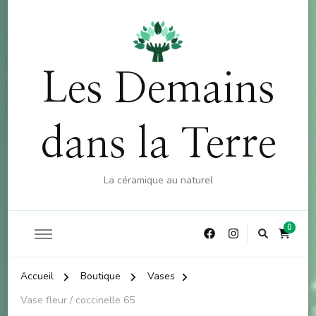
OFFRE : 10% sur la boutique (hors atelier) dès 60€
X
d'achat - CODE : CKDO10
Les Demains
dans la Terre
La céramique au naturel
0
Accueil
Boutique
Vases
Vase fleur / coccinelle 65