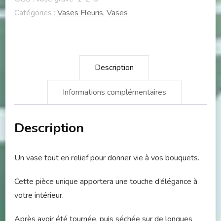
/
Catégories :
Vases Fleuris
,
Vases
coccinelle
65
Description
Informations complémentaires
Description
Un vase tout en relief pour donner vie à vos bouquets.
Cette pièce unique apportera une touche d’élégance à
votre intérieur.
Après avoir été tournée, puis séchée sur de longues