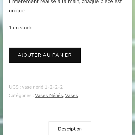
Entièrement réalisé à la main, chaque pièce est
unique.
1 en stock
quantité
AJOUTER AU PANIER
de
Vase
nérié
UGS :
vase nérié 1-2-2-2
67
Catégories :
Vases Nériés
,
Vases
Description