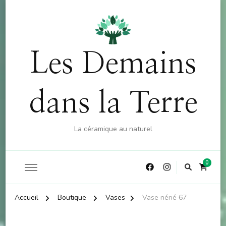
OFFRE : 10% sur la boutique (hors atelier) dès 60€
X
d'achat - CODE : CKDO10
Les Demains
dans la Terre
La céramique au naturel
0
Accueil
Boutique
Vases
Vase nérié 67